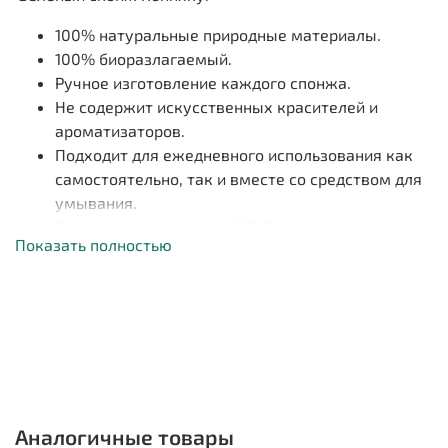
100% натуральные природные материалы.
100% биоразлагаемый.
Ручное изготовление каждого спонжа.
Не содержит искусственных красителей и
ароматизаторов.
Подходит для ежедневного использования как
самостоятельно, так и вместе со средством для
умывания.
Размер сухого спонжа: 7*2,5 см, при намокании
Показать полностью
увеличивается.
О правильных техниках ухода за кожей читайте
больше в инстаграм блоге автора системы Мияби
@vita_bodylove
Аналогичные товары