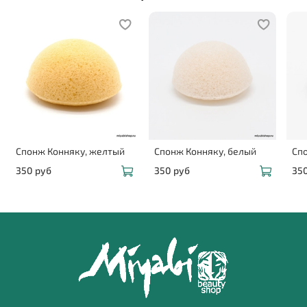
Спонж Конняку, желтый
Спонж Конняку, белый
Сп
350 руб
350 руб
35